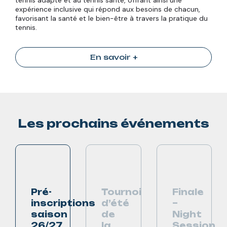
expérience inclusive qui répond aux besoins de chacun,
favorisant la santé et le bien-être à travers la pratique du
tennis.
En savoir +
Les prochains événements
Pré-
Tournoi
Finale
inscriptions
d’été
–
saison
de
Night
26/27
la
Session