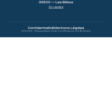
33500 — Les Billaux
S'y rendre
Confidentialité
Mentions Légales
RCC33 – Raquettes Club Confluence 33 © 2026